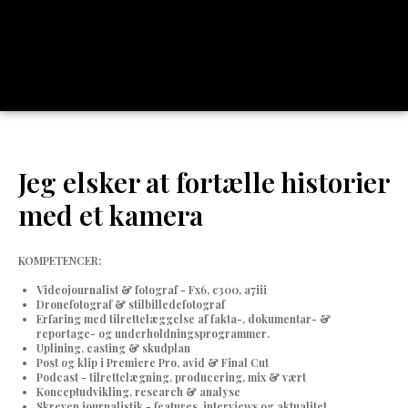
Jeg elsker at fortælle historier
med et kamera
KOMPETENCER:
Videojournalist & fotograf - Fx6, c300, a7iii
Dronefotograf & stilbilledefotograf
Erfaring med tilrettelæggelse af fakta-, dokumentar- &
reportage- og underholdningsprogrammer.
Uplining, casting & skudplan
Post og klip i Premiere Pro, avid & Final Cut
Podcast - tilrettelægning, producering, mix & vært
Konceptudvikling, research & analyse
Skreven journalistik - features, interviews og aktualitet