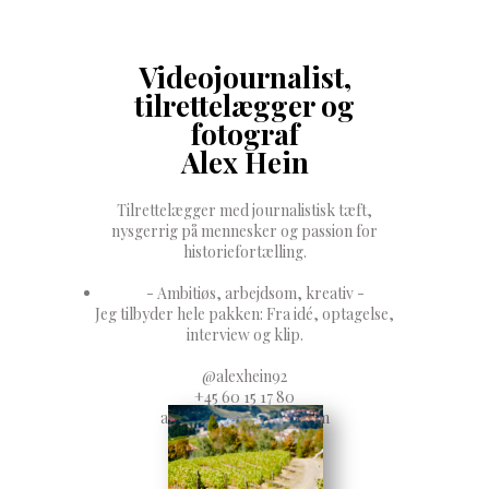
Videojournalist,
tilrettelægger og
fotograf
Alex Hein
Tilrettelægger med journalistisk tæft,
nysgerrig på mennesker og passion for
historiefortælling.
- Ambitiøs, arbejdsom, kreativ -
Jeg tilbyder hele pakken: Fra idé, optagelse,
interview og klip.
@alexhein92
+45 60 15 17 80
alexhein92@hotmail.com