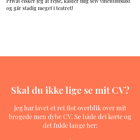
Privat elsker jeg at rejse, kalder mig selv vinenthusiast
og går stadig meget i teatret!
Skal du ikke lige se mit CV?
Jeg har lavet et ret flot overblik over mit
brogede men dybe CV. Se både det korte og
det fulde lange her: