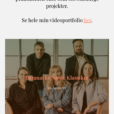
projekter.
Se hele min videoportfolio
her
.
Danmarks Næste Klassiker
DR 1 & DR TV